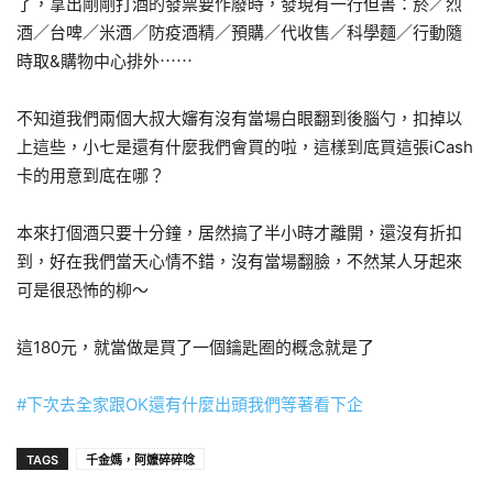
了，拿出剛剛打酒的發票要作廢時，發現有一行但書：菸／烈
酒／台啤／米酒／防疫酒精／預購／代收售／科學麵／行動隨
時取&購物中心排外⋯⋯
不知道我們兩個大叔大嬸有沒有當場白眼翻到後腦勺，扣掉以
上這些，小七是還有什麼我們會買的啦，這樣到底買這張iCash
卡的用意到底在哪？
本來打個酒只要十分鐘，居然搞了半小時才離開，還沒有折扣
到，好在我們當天心情不錯，沒有當場翻臉，不然某人牙起來
可是很恐怖的柳～
這180元，就當做是買了一個鑰匙圈的概念就是了
#下次去全家跟OK還有什麼出頭我們等著看下企
TAGS
千金媽，阿嬤碎碎唸