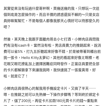
其實從來沒有玩過什麼寄杯啊，買幾送幾的我，只想玩一次這
個到底是怎麼操作的。而且半價的誘惑還挺不賴的～只是女店
員妳嘛幫幫忙，不是每個人都像我那天心情好可以待那麼久的
吧？
然後，某天晚上我跟歹面臘肉哥去小七打酒，小鮮肉店員問我
們有沒有icash卡，當然沒有啦，男店員賣力的推銷起來，說消
費可以省5%，打九五折聽起來好像不錯，於是被帶著到櫃台前
挑一張卡，Hello Kitty太夢幻，其他的看起來好像ㄤ啊標，老
花眼又眼花撩亂加上選擇困難症同時發作，正當店員要把全部
的卡片都解鎖拿下來讓我挑時，我快速挑了一張蛋黃哥，好
啦，就是它了！
小鮮肉店員很熱心的幫我用手機設定卡片，又搞了半天⋯⋯
嗯，在推銷之前可以先熟練一下操作步驟嗎？等到終於綁定卡
片了，儲了200元，再從卡片扣款180元買卡片的錢～重點來