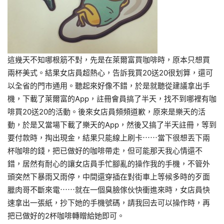
這幾天不知哪根筋不對，先是在萊爾富買咖啡時，原本只想買
兩杯美式。結果女店員超熱心，告訴我買20送20很划算，還可
以全省的門市通用。聽起來好像不錯，於是就聽從建議拿出手
機，下載了萊爾富的App，註冊會員搞了半天，找不到哪裡有咖
啡買20送20的活動。後來女店員頻頻道歉，原來是樂天的活
動，於是又當場下載了樂天的App，然後又搞了半天註冊，等到
要付款時，掏出現金，結果只能線上刷卡⋯⋯當下很想丟下兩
杯咖啡的錢，把已做好的咖啡帶走，但可能那天我心情還不
錯，居然有耐心的讓女店員手忙腳亂的操作我的手機，不管外
頭突然下暴雨又雨停，中間還穿插在對街車上等候多時的歹面
臘肉哥不斷來電⋯⋯就在一個臭臉傢伙快衝進來時，女店員快
速拿出一張紙，抄下她的手機號碼，請我回去可以操作時，再
把已做好的2杯咖啡轉贈給她即可。