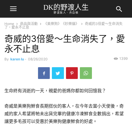
DK的野渡人生
野渡無人．舟自橫
Home
商品與活動
《美樂狗》《妙樂貓》
奇威的3倍愛～生命消失
了，愛永不止息
奇威的3倍愛～生命消失了，愛
永不止息
1399
By
karen lu
-
08/26/2020
生命終有消逝的一天，親愛的爸媽你都如何回憶我？
奇威是美樂狗鮮食長期搭伙的客人，在今年去當小天使後，奇
威的家人希望將牠未出貨完畢的健康冷凍鮮食全數捐出，希望
讓更多毛孩可以受惠於美樂狗健康鮮食的好處。