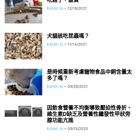
吃錯了，最貴
karen lu
-
12/19/2021
犬貓該吃昆蟲嗎？
karen lu
-
11/14/2021
是時候重新考慮寵物食品中銅含量太
多了嗎？
karen lu
-
09/26/2021
因飲食營養不均衡導致壓迫性骨折、
維生素D缺乏及營養性繼發性甲狀旁
腺功能亢進
karen lu
-
09/15/2020