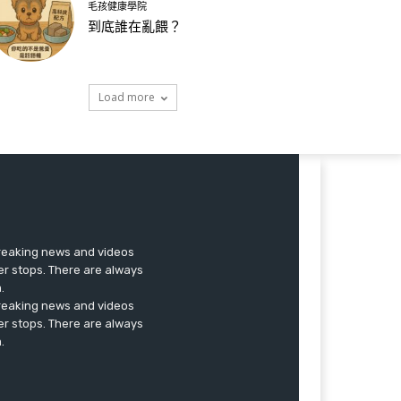
毛孩健康學院
到底誰在亂餵？
Load more
breaking news and videos
er stops. There are always
.
breaking news and videos
er stops. There are always
.