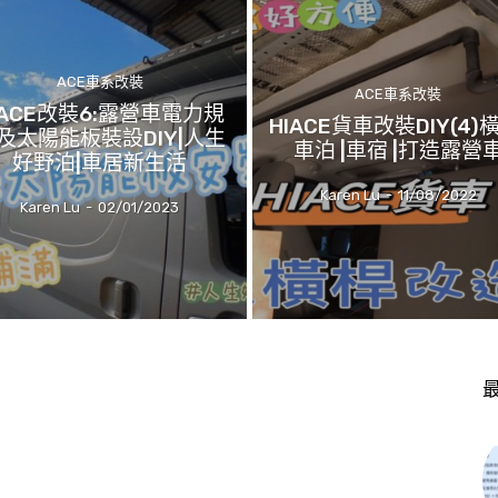
ACE車系改裝
ACE車系改裝
IACE改裝6:露營車電力規
HIACE貨車改裝DIY(4)
及太陽能板裝設DIY|人生
車泊 |車宿 |打造露營
好野泊|車居新生活
Karen Lu
-
11/08/2022
Karen Lu
-
02/01/2023