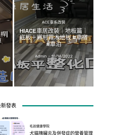
ACE車系改裝
HIACE車居改裝｜地板篇｜
橫桿|
底板＋鄉村霧木地板 #車宿
車
#車泊
Admin
-
10/14/2022
最新發表
毛孩健康學院
犬貓胰臟炎及併發症的營養管理