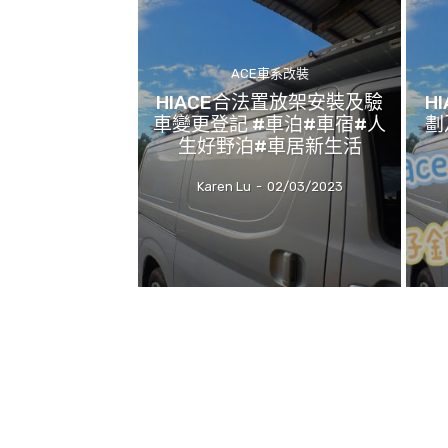
ACE車系改裝
HIACE合法置放架安裝及驗
H
車變更登記 #車泊#車宿#人
劃
生好野泊#車居新生活
Karen Lu
-
02/03/2023