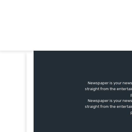
Newspaper is your news,
straight from the enterta
Newspaper is your news,
straight from the enterta